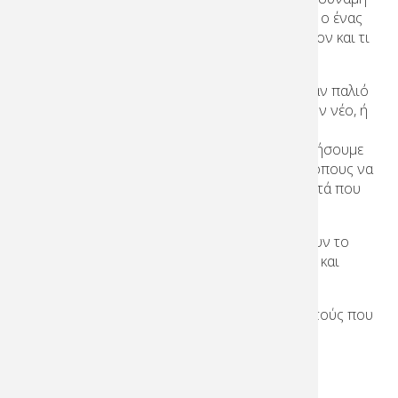
να μεταμορφώνουμε τον τρόπο που βλέπουμε ο ένας
τον άλλον, να αντιμετωπίζουμε ο ένας τον άλλον και τι
εννοούμε ο ένας με τον άλλον.
Είτε πρόκειται για απογευματινό ψάρεμα με έναν παλιό
φίλο, μια νύχτα καραόκε, όπου συναντά κάποιον νέο, ή
μια μέρα ηλιοθεραπείας που περιβάλλεται από
οικογένεια, είναι η αποστολή μας να σας βοηθήσουμε
να θυμάστε αυτές τις στιγμές δίνοντάς σας τρόπους να
τις εκτυπώσετε μόνοι σας μοιραστείτε τα με αυτά που
αγαπάτε.
Επειδή από τα μεγάλα γεγονότα που παγιδεύουν το
χρόνο στις διαδρομές του, στα μικρά και λεπτά και
φευγαλέα, αυτές οι στιγμές είναι ξεχωριστές.
Αρκετά αξιοσημείωτο για να μοιραστείτε με αυτούς που
αγαπάτε.
Αρκετά μαγικό για να διαδώσει τη χαρά.
Αρκεί να ξεκινήσει μια συζήτηση.
Και πάντα, πάντα αξίζει να σώσετε.